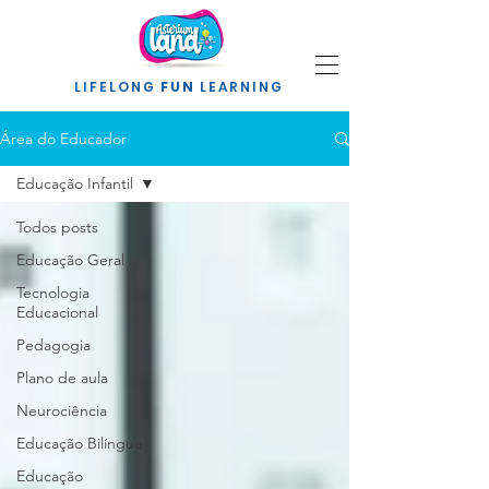
LIFELONG
FUN
LEARNING
Área do Educador
Educação Infantil
Todos posts
Educação Geral
Tecnologia
Educacional
Pedagogia
Plano de aula
Neurociência
Educação Bilíngue
Educação