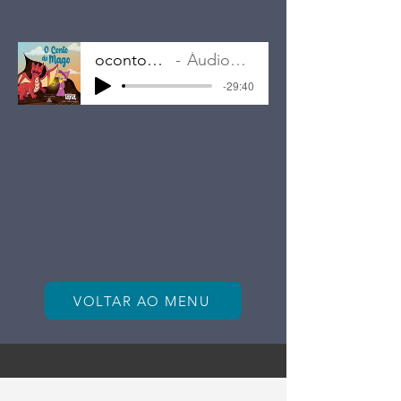
ocontodomago
Áudiodescrição
-29:40
VOLTAR AO MENU