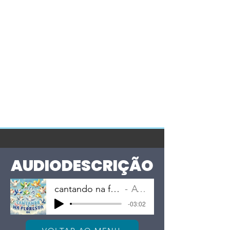
AUDIODESCRIÇÃO
cantando na floresta audiodescrição.MP3
Asteriumland
-03:02