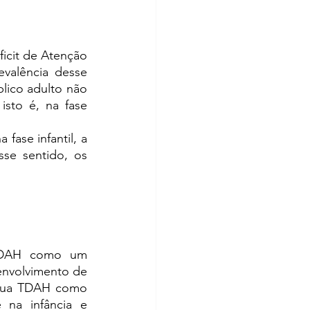
icit de Atenção 
evalência desse 
ico adulto não 
sto é, na fase 
ase infantil, a 
se sentido, os 
DAH como um 
nvolvimento de 
tua TDAH como 
na infância e 