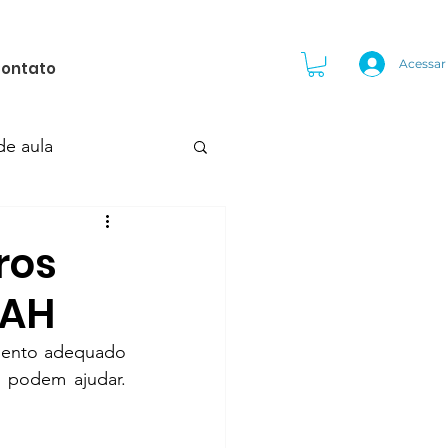
Acessar
ontato
de aula
nfantil
TDAH
ros
DAH
mento adequado 
 podem ajudar. 