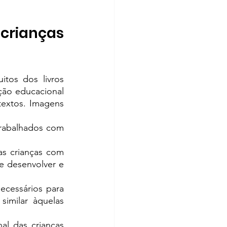
crianças 
tos dos livros 
ão educacional 
textos. Imagens 
trabalhados com 
s crianças com 
e desenvolver e 
ecessários para 
imilar àquelas 
l das crianças 