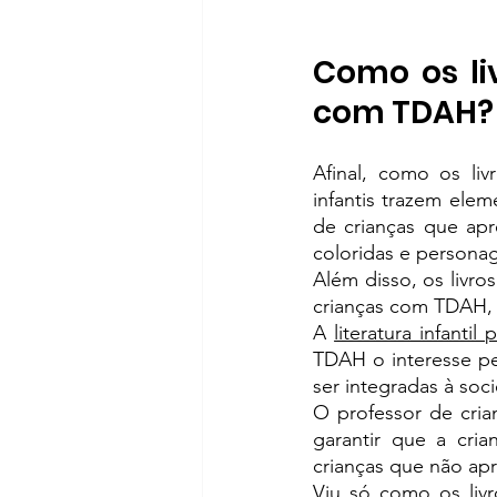
Como os li
com TDAH?
Afinal, como os liv
infantis trazem ele
de crianças que apre
coloridas e personag
Além disso, os livr
crianças com TDAH, 
A 
literatura infanti
TDAH o interesse pel
ser integradas à soc
O professor de crian
garantir que a cri
crianças que não ap
Viu só como os livr