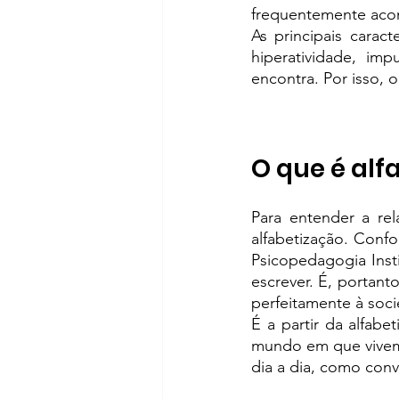
frequentemente acom
As principais carac
hiperatividade, i
encontra. Por isso,
O que é alf
Para entender a rel
alfabetização. Conf
Psicopedagogia Instit
escrever. É, portant
perfeitamente à soc
É a partir da alfab
mundo em que vivem 
dia a dia, como con