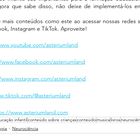
ra que sabe disso, não deixe de implementá-los em
 mais conteúdos como este ao acessar nossas redes so
ook
, 
Instagram
 e 
TikTok
. Aproveite!
/www.youtube.com/asteriumland
//www.facebook.com/asteriumland​
//www.instagram.com/asteriumland​
ww.tiktok.com/@asteriumland
ps://www.asteriumland.com​
cação infantil
conteúdo sobre crianças
conteúdo
musica
livros
neurociên
gia
Neurociência