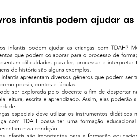
vros infantis podem ajudar as 
ros infantis podem ajudar as crianças com TDAH? Mui
mentos que podem colaborar para o processo de formaç
sentam dificuldades para ler, processar e interpretar 
ens de história são alguns exemplos.
os infantis apresentam diversos gêneros que podem ser 
como poesia, contos e fábulas.
l pode ser explorada
 pelo docente a fim de despertar na
a leitura, escrita e aprendizado. Assim, elas poderão s
iedade.
ças especiais deve utilizar os 
instrumentos didáticos
 n
ança com TDAH possa ter uma formação educacional s
resentam essa condição.
os infantis são importantes para a formação educaciona