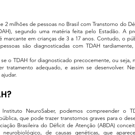
e 2 milhões de pessoas no Brasil com Transtorno do Déf
TDAH), segundo uma 
matéria feita pelo Estadão
. A pr
 marcante em crianças de 3 a 17 anos. Contudo, o públ
 pessoas são diagnosticadas com TDAH tardiamente, i
 se o TDAH for diagnosticado precocemente, ou seja, na f
er tratamento adequado, e assim se desenvolver. Nes
 ajudar. 
AH?
 
Instituto NeuroSaber
, podemos compreender o T
ública, que pode trazer transtornos graves para o dese
ciação Brasileira do Déficit de Atenção (ABDA)
 concei
neurobiológico, de causas genéticas, que aparece 