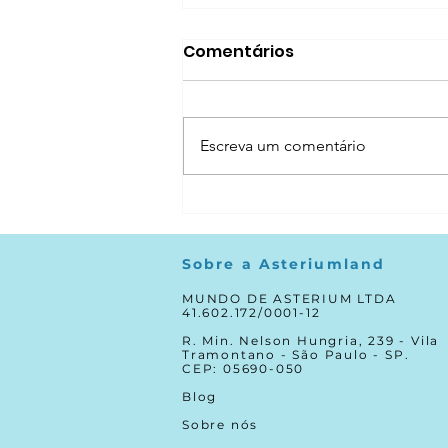
Comentários
Escreva um comentário
Saiba como usar as telas
a favor do
desenvolvimento infantil
Sobre a Asteriumland
MUNDO DE ASTERIUM LTDA
41.602.172/0001-12
R. Min. Nelson Hungria, 239 - Vila
Tramontano - São Paulo - SP.
CEP: 05690-050
Blog
Sobre nós