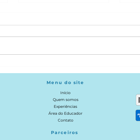
6 dicas para incentivar o
Com
seu filho a ler
des
soc
Menu do site
cria
Início
Quem somos
Experiências
Área do Educador
Contato
Parceiros