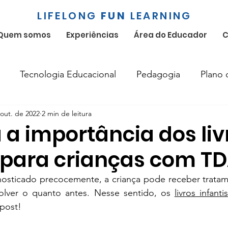
LIFELONG
FUN
LEARNING
Quem somos
Experiências
Área do Educador
C
Tecnologia Educacional
Pedagogia
Plano 
 out. de 2022
2 min de leitura
Bilíngue
Educação Socioemocional
Educação I
 a importância dos liv
s para crianças com T
osticado precocemente, a criança pode receber trata
olver o quanto antes. Nesse sentido, os 
livros infantis
 post!