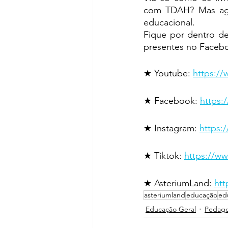
com TDAH? Mas ago
educacional.
Fique por dentro de
presentes no 
Faceb
★ Youtube: 
https:/
★ Facebook: 
https:
★ Instagram: 
https:
★ Tiktok: 
https://w
★ AsteriumLand: 
htt
asteriumland
educação
edu
Educação Geral
Pedago