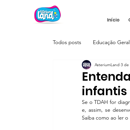
Início
Todos posts
Educação Geral
AsteriumLand
3 de
Neurociência
Educação 
Entenda
infanti
Se o TDAH for diagn
e, assim, se desenv
Saiba como ao ler o