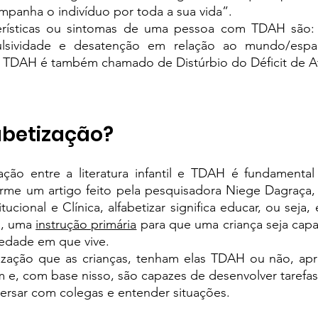
panha o indivíduo por toda a sua vida”.
terísticas ou sintomas de uma pessoa com TDAH são: 
mpulsividade e desatenção em relação ao mundo/esp
 o TDAH é também chamado de Distúrbio do Déficit de 
abetização?
ação entre a literatura infantil e TDAH é fundamental
orme um 
artigo
 feito pela pesquisadora Niege Dagraça, 
ucional e Clínica, alfabetizar significa educar, ou seja, e
o, uma 
instrução primária
 para que uma criança seja capaz
iedade em que vive.
etização que as crianças, tenham elas TDAH ou não, ap
e, com base nisso, são capazes de desenvolver tarefas 
versar com colegas e entender situações.