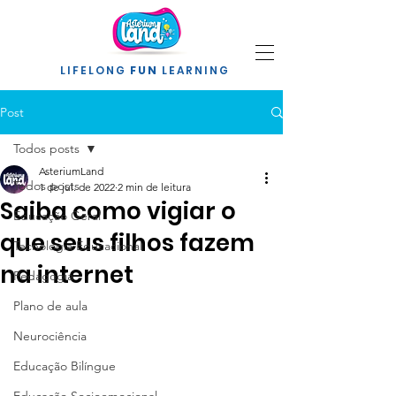
LIFELONG
FUN
LEARNING
Post
Todos posts
AsteriumLand
Todos posts
1 de jul. de 2022
2 min de leitura
Saiba como vigiar o
Educação Geral
que seus filhos fazem
Tecnologia Educacional
na internet
Pedagogia
Plano de aula
Neurociência
Educação Bilíngue