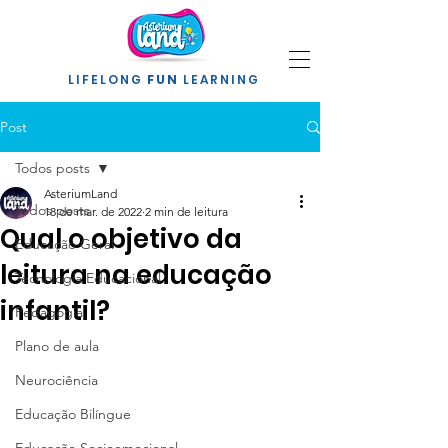
LIFELONG
FUN
LEARNING
Post
Todos posts
AsteriumLand
Todos posts
18 de mar. de 2022
2 min de leitura
Qual o objetivo da
Educação Geral
leitura na educação
Tecnologia Educacional
infantil?
Pedagogia
Plano de aula
Neurociência
Educação Bilíngue