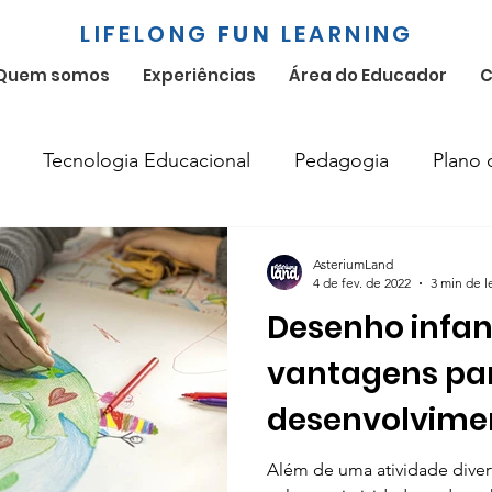
LIFELONG
FUN
LEARNING
Quem somos
Experiências
Área do Educador
C
Tecnologia Educacional
Pedagogia
Plano 
Bilíngue
Educação Socioemocional
Educação I
AsteriumLand
4 de fev. de 2022
3 min de l
Desenho infant
vantagens pa
desenvolvime
socioemociona
Além de uma atividade divert