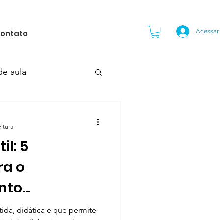
Acessar
ontato
de aula
nfantil
TDAH
eitura
il: 5
ra o
nto
l da criança
ida, didática e que permite